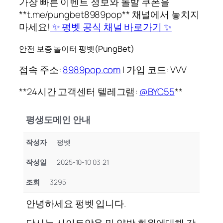
가장 빠른 이벤트 정보와 돌발 쿠폰을
**t.me/pungbet8989pop** 채널에서 놓치지
마세요!
✨ 펑벳 공식 채널 바로가기 ✨
안전 보증 놀이터 펑벳(PungBet)
접속 주소:
8989pop.com
| 가입 코드: VVV
**24시간 고객센터 텔레그램:
@BYC55
**
평생도메인 안내
작성자
펑벳
작성일
2025-10-10 03:21
조회
3295
안녕하세요 펑벳 입니다.