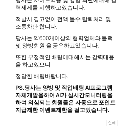
당사는 사이트악용 및 양방 회원에대해 강
력제제를 시행하고있습니다.
적발시 경고없이 전액 몰수 탈퇴처리 및
소통차단 합니다.
당사는 약600개이상의 협력업체와 블랙
및 양방회원 을 공유하고있습니다.
또한 부정적인 배팅에대해서는 강력대응
을 하고있으니
정당한 배팅바랍니다.
PS.당사는 양방 및 작업배팅 AI프로그램
자체개발을하여 AI가 실시간모니터링을
하여 의심되는 회원들은 자동으로 포인트
지급제한 이벤트제한을 걸고있습니다.
인쇄