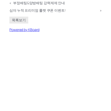
«
부정배팅&양방배팅 강력제제 안내
심야 누적 프리미엄 룰렛 쿠폰 이벤트!
»
목록보기
Powered by KBoard