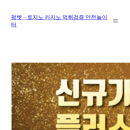
콘
텐
펑벳 – 토지노 카지노 먹튀검증 안전놀이
츠
터
로
바
로
가
기