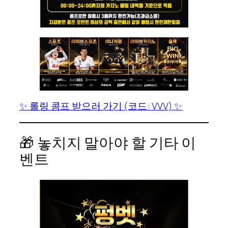
✨ 롤링 콤프 받으러 가기 (코드: VVV) ✨
🎁 놓치지 말아야 할 기타 이
벤트