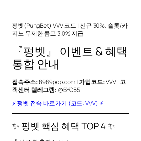
펑벳(PungBet) VVV 코드 | 신규 30%, 슬롯/카
지노 무제한 콤프 3.0% 지급
『펑벳』 이벤트 & 혜택
통합 안내
접속주소:
8989pop.com |
가입코드:
VVV |
고
객센터 텔레그램:
@BYC55
⚡️ 펑벳 접속 바로가기 (코드: VVV) ⚡️
✨ 펑벳 핵심 혜택 TOP 4 ✨