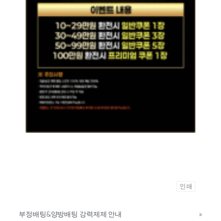
인쇄
부정배팅&양방배팅 강력제제 안내
»