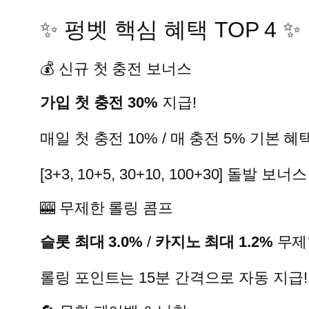
✨ 펑벳 핵심 혜택 TOP 4 ✨
💰 신규 첫 충전 보너스
가입 첫 충전 30%
지급!
매일 첫 충전 10% / 매 충전 5% 기본 혜택
[3+3, 10+5, 30+10, 100+30] 돌발 보
🎰 무제한 롤링 콤프
슬롯 최대 3.0%
/
카지노 최대 1.2%
무제한
롤링 포인트는 15분 간격으로 자동 지급!