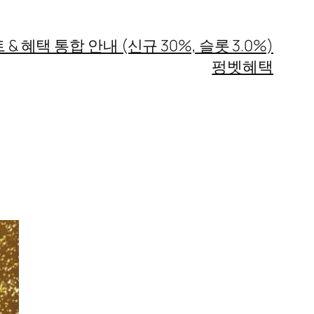
& 혜택 통합 안내 (신규 30%, 슬롯 3.0%)
펑벳혜택