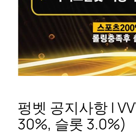
펑벳 공지사항 | V
30%, 슬롯 3.0%)