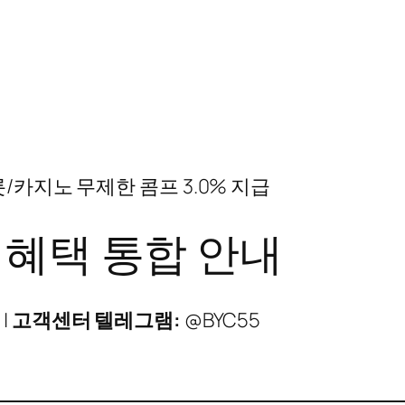
 슬롯/카지노 무제한 콤프 3.0% 지급
 혜택 통합 안내
 |
고객센터 텔레그램:
@BYC55