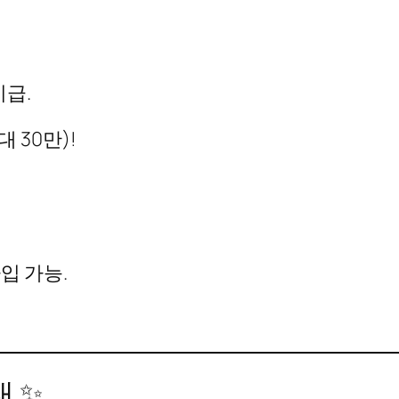
지급.
 30만)!
가입 가능.
내 ✨