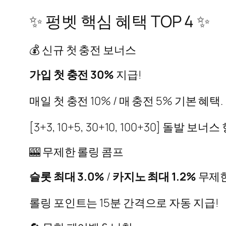
✨ 펑벳 핵심 혜택 TOP 4 ✨
💰 신규 첫 충전 보너스
가입 첫 충전 30%
지급!
매일 첫 충전 10% / 매 충전 5% 기본 혜택.
[3+3, 10+5, 30+10, 100+30] 돌발 보너
🎰 무제한 롤링 콤프
슬롯 최대 3.0%
/
카지노 최대 1.2%
무제한
롤링 포인트는 15분 간격으로 자동 지급!