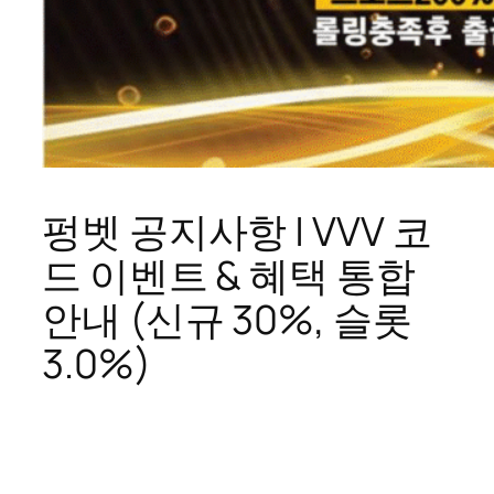
펑벳 공지사항 | VVV 코
드 이벤트 & 혜택 통합
안내 (신규 30%, 슬롯
3.0%)