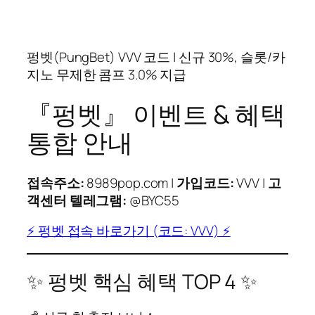
펑벳(PungBet) VVV 코드 | 신규 30%, 슬롯/카
지노 무제한 콤프 3.0% 지급
『펑벳』 이벤트 & 혜택
통합 안내
접속주소:
8989pop.com |
가입코드:
VVV |
고
객센터 텔레그램:
@BYC55
⚡️ 펑벳 접속 바로가기 (코드: VVV) ⚡️
✨ 펑벳 핵심 혜택 TOP 4 ✨