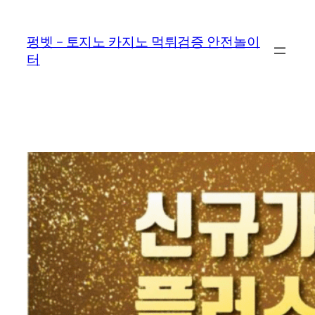
콘
텐
펑벳 – 토지노 카지노 먹튀검증 안전놀이
츠
터
로
바
로
가
기