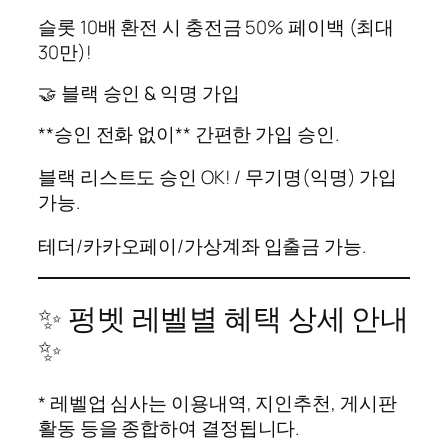
슬롯 10배 환전 시 충전금 50% 페이백 (최대
30만)!
🤝 블랙 승인 & 익명 가입
**승인 전화 없이** 간편한 가입 승인.
블랙 리스트도 승인 OK! / 무기명(익명) 가입
가능.
테더/카카오페이/가상계좌 입출금 가능.
✨ 펑벳 레벨별 혜택 상세 안내
✨
* 레벨업 심사는 이용내역, 지인추천, 게시판
활동 등을 종합하여 결정됩니다.