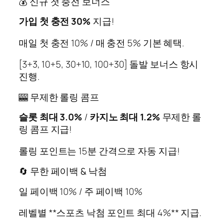
💰 신규 첫 충전 보너스
가입 첫 충전 30%
지급!
매일 첫 충전 10% / 매 충전 5% 기본 혜택.
[3+3, 10+5, 30+10, 100+30] 돌발 보너스 항시
진행.
🎰 무제한 롤링 콤프
슬롯 최대 3.0%
/
카지노 최대 1.2%
무제한 롤
링 콤프 지급!
롤링 포인트는 15분 간격으로 자동 지급!
🔄 무한 페이백 & 낙첨
일 페이백 10% / 주 페이백 10%
레벨별 **스포츠 낙첨 포인트 최대 4%** 지급.