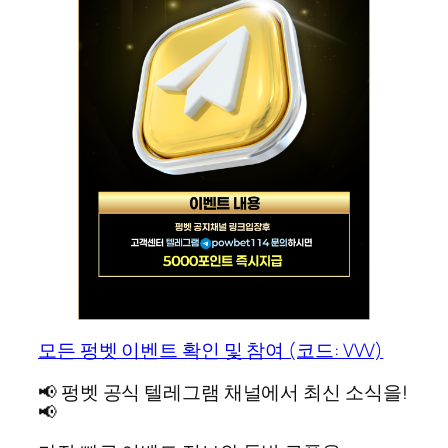
모든 펑벳 이벤트 확인 및 참여 (코드: VVV)
📢 펑벳 공식 텔레그램 채널에서 최신 소식을!
📢