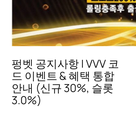
펑벳 공지사항 | VVV 코
드 이벤트 & 혜택 통합
안내 (신규 30%, 슬롯
3.0%)