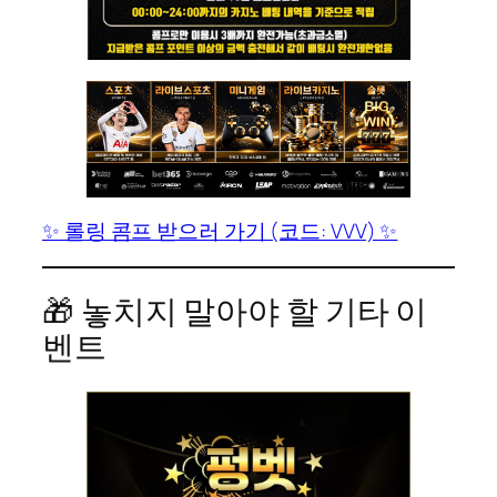
✨ 롤링 콤프 받으러 가기 (코드: VVV) ✨
🎁 놓치지 말아야 할 기타 이
벤트