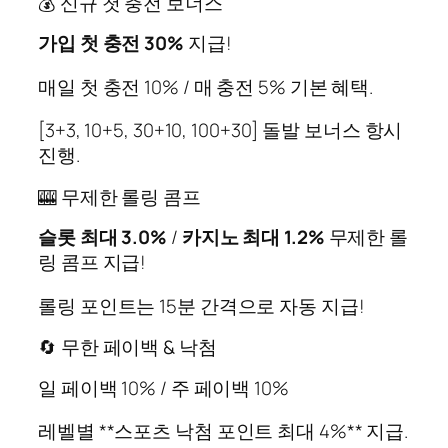
💰 신규 첫 충전 보너스
가입 첫 충전 30%
지급!
매일 첫 충전 10% / 매 충전 5% 기본 혜택.
[3+3, 10+5, 30+10, 100+30] 돌발 보너스 항시
진행.
🎰 무제한 롤링 콤프
슬롯 최대 3.0%
/
카지노 최대 1.2%
무제한 롤
링 콤프 지급!
롤링 포인트는 15분 간격으로 자동 지급!
🔄 무한 페이백 & 낙첨
일 페이백 10% / 주 페이백 10%
레벨별 **스포츠 낙첨 포인트 최대 4%** 지급.