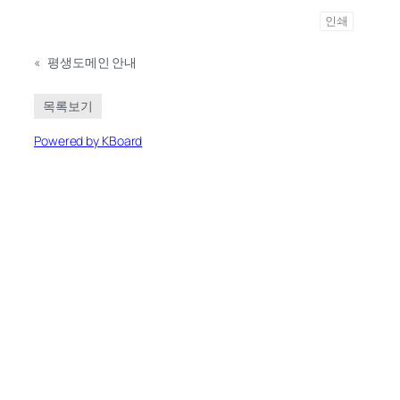
인쇄
«
평생도메인 안내
목록보기
Powered by KBoard