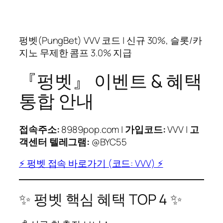
펑벳(PungBet) VVV 코드 | 신규 30%, 슬롯/카
지노 무제한 콤프 3.0% 지급
『펑벳』 이벤트 & 혜택
통합 안내
접속주소:
8989pop.com |
가입코드:
VVV |
고
객센터 텔레그램:
@BYC55
⚡️ 펑벳 접속 바로가기 (코드: VVV) ⚡️
✨ 펑벳 핵심 혜택 TOP 4 ✨