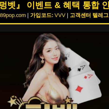
펑벳』 이벤트 & 혜택 통합 
89pop.com
|
가입코드:
VVV
|
고객센터 텔레그