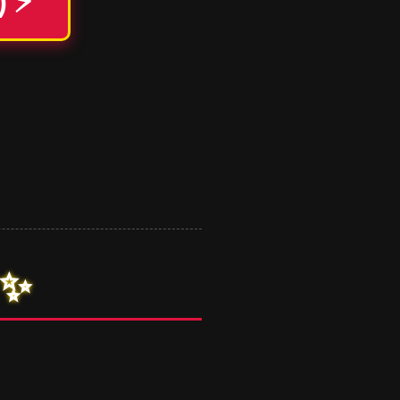
⚡️
 ✨