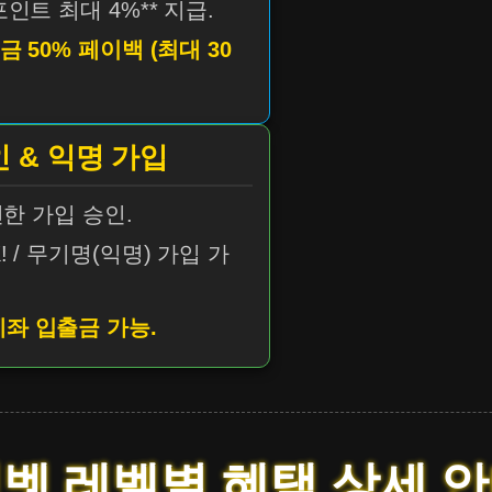
인트 최대 4%** 지급.
금 50% 페이백 (최대 30
인 & 익명 가입
편한 가입 승인.
 / 무기명(익명) 가입 가
좌 입출금 가능.
펑벳 레벨별 혜택 상세 안