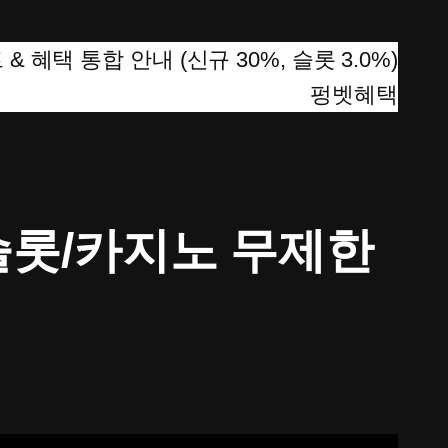
& 혜택 통합 안내 (신규 30%, 슬롯 3.0%)
펑벳혜택
, 슬롯/카지노 무제한